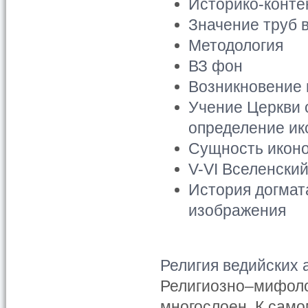
Историко-конте
Значение труб 
Методология
ВЗ фон
Возникновение 
Учение Церкви 
определение и
Сущность икон
V-VI Вселенски
История догмат
изображения
Религия ведийских 
Религиозно–мифоло
многослоен. К само