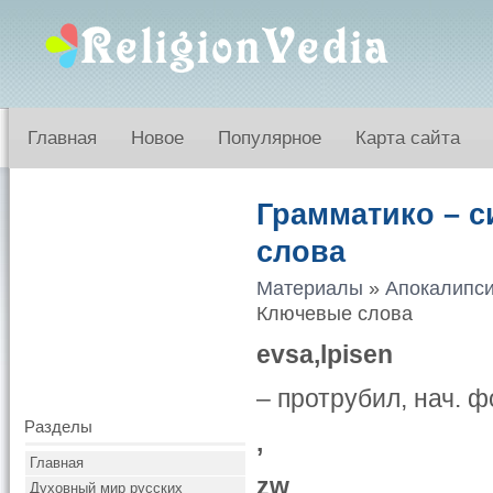
Главная
Новое
Популярное
Карта сайта
Грамматико – с
слова
Материалы
»
Апокалипси
Ключевые слова
evsa,lpisen
– протрубил, нач. 
Разделы
,
Главная
zw
Духовный мир русских