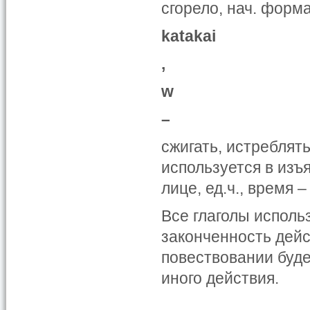
сгорело, нач. форм
katakai
,
w
–
сжигать, истреблять
используется в изъ
лице, ед.ч., время –
Все глаголы исполь
законченность дейс
повествовании буде
иного действия.