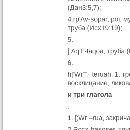
(Дан3:5,7);
4.rp'Av-sopar, рог
труба (Исх19:19);
5.
[:AqT'-taqoa, труба 
6.
h['WrT.- teruah, 1. т
восклицание, ликова
и три глагола
:
1. [;Wr –rua, закрич
2.Rccx-hasoser, тру