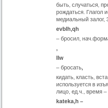
быть, случаться, пр
рождаться. Глагол 
медиальный залог, 3
evblh,qh
– бросил, нач.форм
,
llw
– бросать
,
кидать, класть, вст
используется в изъ
лицо, ед.ч., время –
kateka,h –