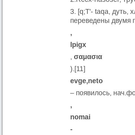
3. [q;T'- taqa, дуть
переведены двумя 
,
lpigx
,
σαμασια
).[11]
evge,neto
– появилось, нач.ф
,
nomai
-