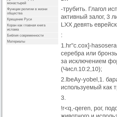
монастырей
-трубить. Глагол и
Функции религии в жизни
общества
активный залог, 3 л
Крещение Руси
LXX девять еврейск
Коран как главная книга
ислама
:
Библия современности
Материалы
1.hr"c.cox]-hasoser
серебра или бронзы,
за исключением фо
(Числ.10:2,10);
2.lbeAy-yobel,1. бар
используемый как т
3.
!r<q,-qeren, рог, п
животного и испол