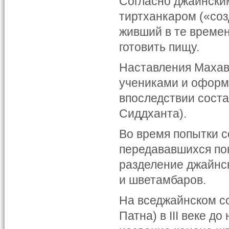
Согласно джайнски
тиртханкаром («со
живший в те времен
готовить пищу.
Наставления Махав
учениками и оформл
впоследствии соста
Сиддханта).
Во время попытки с
передававшихся по
разделение джайнс
и шветамбаров.
На вседжайнском со
Патна) в III веке до