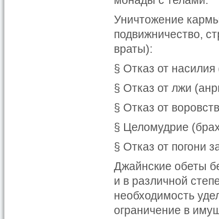
монады с телами.
Уничтожение кармы
подвижничество, ст
враты):
§ Отказ от насилия
§ Отказ от лжи (анр
§ Отказ от воровств
§ Целомудрие (бра
§ Отказ от погони 
Джайнские обеты бе
и в различной степ
необходимость уде
ограничение в имущ