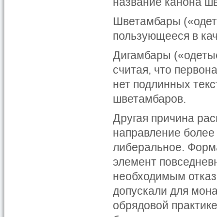
название канона ш
Шветамбары («одет
пользующееся в кач
Дигамбары («одетые
считая, что первон
нет подлинных текс
шветамбаров.
Другая причина рас
направление более
либеральное. Форм
элемент повседнев
необходимым отказ
допускали для мона
обрядовой практике