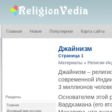
Главная
Новое
Популярное
Карта сайта
Джайнизм
Страница 1
Материалы
»
Религии И
Джайнизм – религио
современной Индии
3 миллионов челове
Основателем этой р
Разделы
Вардхамана (его вт
Главная
Духовный мир русских