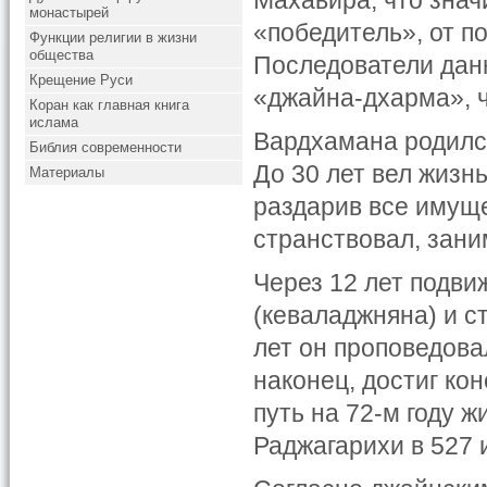
Махавира, что знач
монастырей
«победитель», от п
Функции религии в жизни
общества
Последователи дан
Крещение Руси
«джайна-дхарма», ч
Коран как главная книга
ислама
Вардхамана родился
Библия современности
До 30 лет вел жизнь
Материалы
раздарив все имуще
странствовал, зан
Через 12 лет подви
(кеваладжняна) и с
лет он проповедова
наконец, достиг ко
путь на 72-м году 
Раджагарихи в 527 и