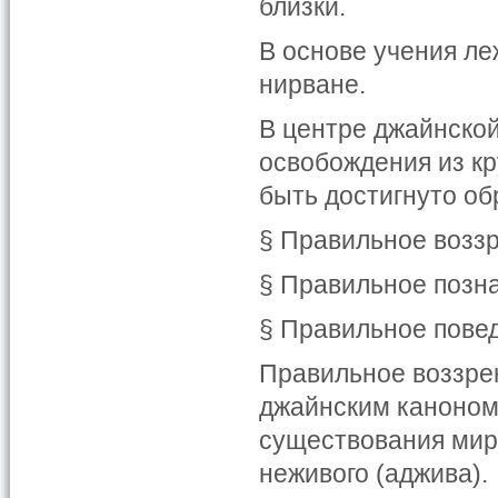
близки.
В основе учения ле
нирване.
В центре джайнско
освобождения из кр
быть достигнуто об
§ Правильное возз
§ Правильное позн
§ Правильное пове
Правильное воззрен
джайнским каноном.
существования мир
неживого (аджива).