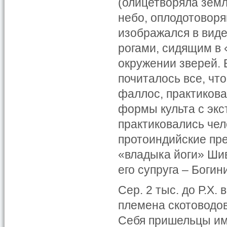
(олицетворяла земл
небо, оплодотовор
изображался в виде
рогами, сидящим в 
окружении зверей.
почиталось все, чт
фаллос, практиков
формы культа с экс
практиковались че
протоиндийские пр
«владыка йоги» Шив
его супруга – Богин
Сер. 2 тыс. до Р.Х
племена скотоводо
Себя пришельцы им