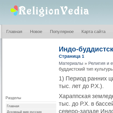
Главная
Новое
Популярное
Карта сайта
Индо-буддистск
Страница 1
Материалы
»
Религия и 
буддистский тип культур
1) Период ранних ци
тыс. лет до Р.Х.).
Хараппская земледе
Разделы
тыс. до Р.Х. в бас
Главная
северо-западе Инд
Духовный мир русских