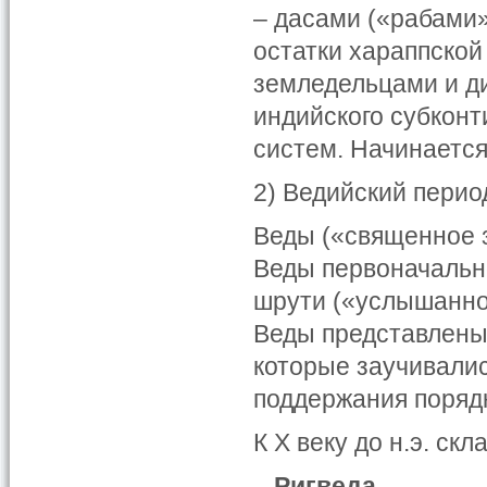
– дасами («рабами
остатки хараппской
земледельцами и ди
индийского субкон
систем. Начинается
2) Ведийский период 
Веды («священное 
Веды первоначальн
шрути («услышанное
Веды представлены
которые заучивалис
поддержания поряд
К X веку до н.э. с
–
Ригведа