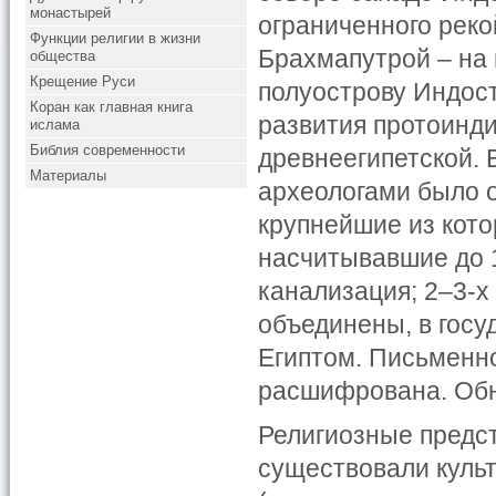
монастырей
ограниченного реко
Функции религии в жизни
Брахмапутрой – на 
общества
Крещение Руси
полуострову Индос
Коран как главная книга
развития протоинд
ислама
Библия современности
древнеегипетской. 
Материалы
археологами было о
крупнейшие из кот
насчитывавшие до 
канализация; 2–3-х
объединены, в госу
Египтом. Письменно
расшифрована. Обн
Религиозные предст
существовали куль