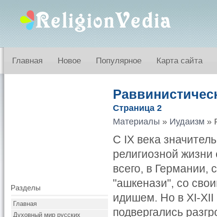
Главная
Новое
Популярное
Карта сайта
Раввинистичес
Страница 2
Материалы
»
Иудаизм
» 
С IX века значител
религиозной жизни
всего, в Германии,
"ашкенази", со сво
Разделы
идишем. Но в XI-XI
Главная
подвергались разгр
Духовный мир русских