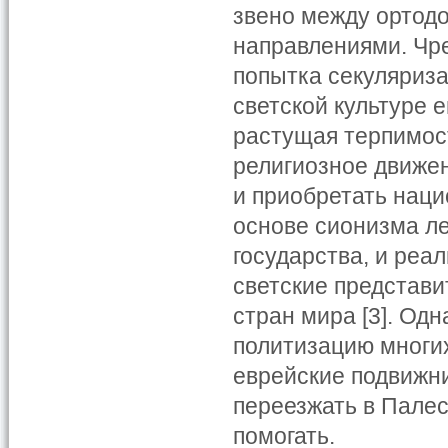
звено между ортод
направлениями. Чр
попытка секуляриза
светской культуре е
растущая терпимост
религиозное движен
и приобретать наци
основе сионизма ле
государства, и реа
светские представ
стран мира [3]. Одн
политизацию многих
еврейские подвижн
переезжать в Палес
помогать.