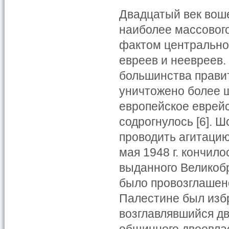
Двадцатый век воше
наиболее массового
фактом центрально
евреев и неевреев.
большинства прави
уничтожено более ш
европейское еврейс
содрогнулось [6]. Ш
проводить агитацию
мая 1948 г. кончил
выданного Великоб
было провозглашено 
Палестине был изб
возглавлявшийся д