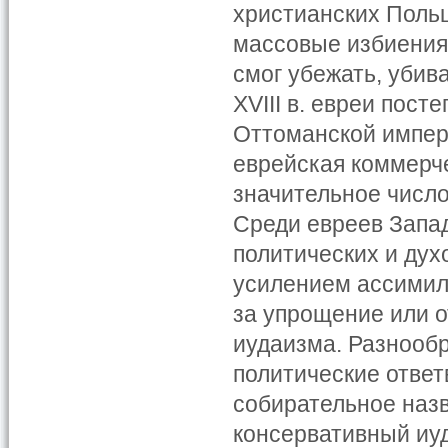
христианских Польш
массовые избиения 
смог убежать, убив
XVIII в. евреи пос
Оттоманской импери
еврейская коммерче
значительное число
Среди евреев Запа
политических и ду
усилением ассимил
за упрощение или 
иудаизма. Разнооб
политические ответ
собирательное наз
консервативный иу