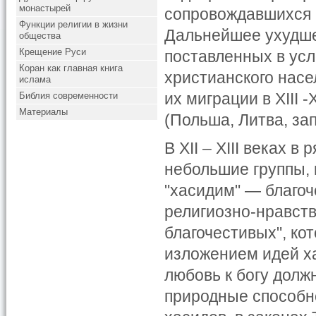
монастырей
сопровождавшихся 
Функции религии в жизни
Дальнейшее ухудше
общества
Крещение Руси
поставленных в усл
Коран как главная книга
христианского насе
ислама
их миграции в XIII
Библия современности
Материалы
(Польша, Литва, зап
В XII – XIII веках 
небольшие группы,
"хасидим" — благоч
религиозно-нравств
благочестивых", ко
изложением идей ха
любовь к богу долж
природные способн