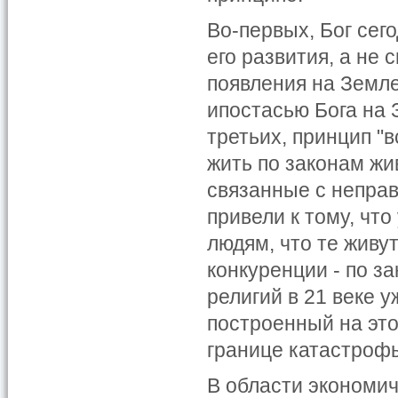
Во-первых, Бог сег
его развития, а не
появления на Земле
ипостасью Бога на 
третьих, принцип "в
жить по законам ж
связанные с непра
привели к тому, чт
людям, что те живу
конкуренции - по з
религий в 21 веке у
построенный на это
границе катастроф
В области экономич