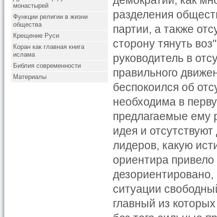
демократии, как мн
монастырей
разделения общест
Функции религии в жизни
общества
партии, а также от
Крещение Руси
сторону тянуть воз
Коран как главная книга
ислама
руководитель в отс
Библия современности
правильного движен
Материалы
беспокоился об отс
необходима в перву
предлагаемые ему р
идея и отсутствуют
лидеров, какую ис
ориентира привело 
дезориентировано, 
ситуации свободны
главный из которых