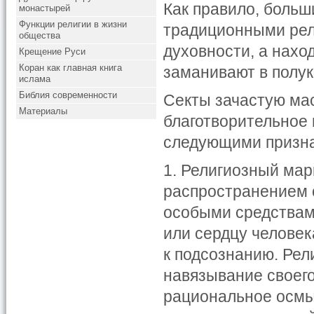
Как правило, больш
монастырей
Функции религии в жизни
традиционными рел
общества
духовности, а наход
Крещение Руси
Коран как главная книга
заманивают в полу
ислама
Библия современности
Секты зачастую мас
Материалы
благотворительное
следующими призн
1. Религиозный марк
распространением с
особыми средствам
или сердцу человек
к подсознанию. Рел
навязывание своег
рациональное осмы