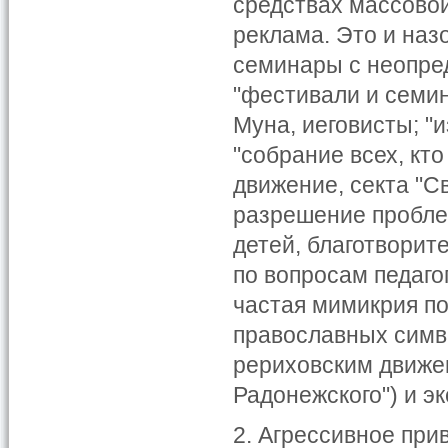
средствах массово
реклама. Это и наз
семинары с неопре
"фестивали и семин
Муна, иеговисты; "
"собрание всех, кт
движение, секта "Св
разрешение проблем
детей, благотворит
по вопросам педаго
частая мимикрия п
православных симв
рериховским движе
Радонежского") и э
2. Агрессивное при