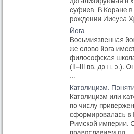
детализируемая в х
суфиев. В Коране в 
рождении Иисуса Хри
Йога
Восьмиязвенная йо
же слово йога имеет
философская школа
(II–III вв. до н. э.
...
Католицизм. Понят
Католицизм или кат
по числу привержен
сформировалaсь в 
Римской империи. 
православием пр ...