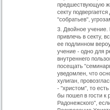
предшествующую жи
секту подвергаетс
"собратьев", угроза
3. Двойное учение.
привлечь в секту, в
ее подлинном вероу
учение - одно для р
внутреннего пользо
посещать "семинары
уведомлен, что осно
хулиган, провозгла
- "христом", то ест
бы пошел в гости к
Радонежского", если