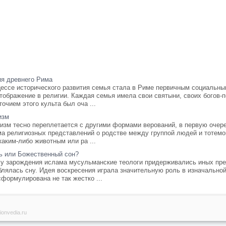
ия древнего Рима
цессе исторического развития семья стала в Риме первичным социальны
тображение в религии. Каждая семья имела свои святыни, своих богов-п
очием этого культа был оча ...
изм
изм тесно переплетается с другими формами верований, в первую очере
ма религиозных представлений о родстве между группой людей и тотем
каким-либо животным или ра ...
ь или Божественный сон?
ху зарождения ислама мусульманские теологи придерживались иных пред
лялась сну. Идея воскресения играла значительную роль в изначальной
формулирована не так жестко ...
ionvedia.ru