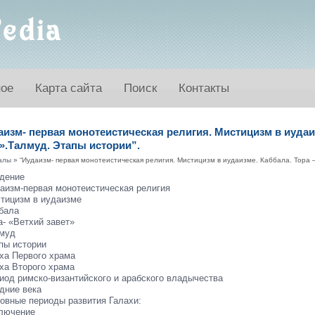
ное
Карта сайта
Поиск
Контакты
изм- первая монотеистическая религия. Мистицизм в иудаиз
».Талмуд. Этапы истории”.
алы
» “Иудаизм- первая монотеистическая религия. Мистицизм в иудаизме. Каббала. Тора –
дение
аизм-первая монотеистическая религия
тицизм в иудаизме
бала
а- «Ветхий завет»
муд
пы истории
ха Первого храма
ха Второго храма
иод римско-византийского и арабского владычества
дние века
овные периоды развития Галахи:
лючение