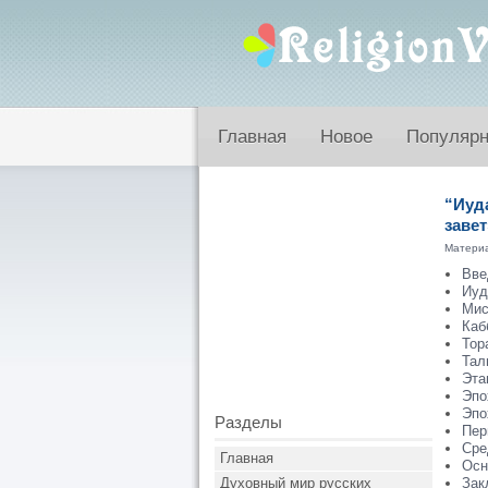
Главная
Новое
Популяр
“Иуда
завет
Матери
Вве
Иуд
Мис
Каб
Тор
Тал
Эта
Эпо
Эпо
Разделы
Пер
Сре
Главная
Осн
Духовный мир русских
Зак