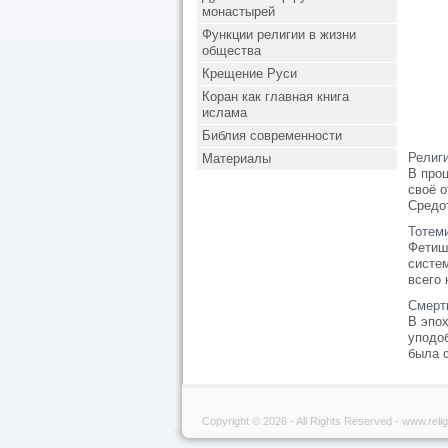
монастырей
Функции религии в жизни
общества
Крещение Руси
Коран как главная книга
ислама
Библия современности
Религ
Материалы
В про
своё о
Средот
Тотем
Фетиш
систе
всего 
Смерт
В эпо
уподоб
была с
Copyright © 2026 - All Rights Reserved - www.relig