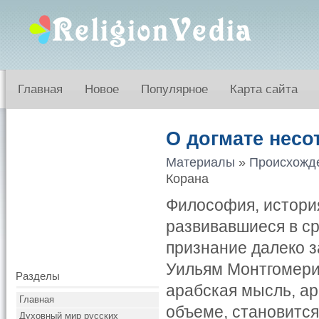
Главная
Новое
Популярное
Карта сайта
О догмате несо
Материалы
»
Происхожд
Корана
Философия, история
развивавшиеся в ср
признание далеко з
Уильям Монтгомери 
Разделы
арабская мысль, ар
Главная
объеме, становится
Духовный мир русских