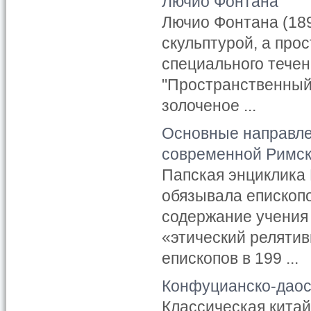
Лючио Фонтана
Лючио Фонтана (18
скульптурой, а про
специального течен
"Пространственный 
золоченое ...
Основные направле
современной Римск
Папская энциклика 
обязывала епископо
содержание учения 
«этический реляти
епископов в 199 ...
Конфуцианско-даос
Классическая китай