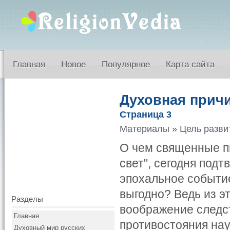
Главная
Новое
Популярное
Карта сайта
Духовная причи
Страница 3
Материалы
»
Цель разви
О чем священные пи
свет", сегодня подт
эпохальное событие
выгодно? Ведь из 
Разделы
воображение следст
Главная
противостояния наук
Духовный мир русских