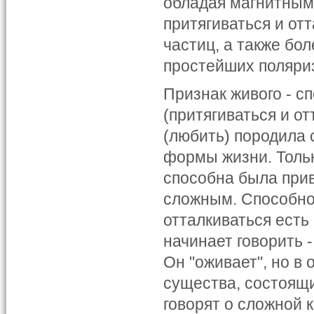
обладая магнитным
притягиваться и отт
частиц, а также бол
простейших поляриз
Признак живого - с
(притягиваться и от
(любить) породила 
формы жизни. Тольк
способна была при
сложным. Способно
отталкиваться ест
начинает говорить -
Он "оживает", но в
существа, состоящи
говорят о сложной 