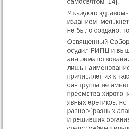
самосвятом [14].
У каждого здравом
изданием, мелькнет
не было создано, то
Освященный Собор 
осудил РИПЦ и выш
анафематствовании
лишь наименование
причисляет их к так
сия группа не имеет
преемства хиротони
явных еретиков, но
разнообразных ава
и решивших организ
спецслужбами ельци