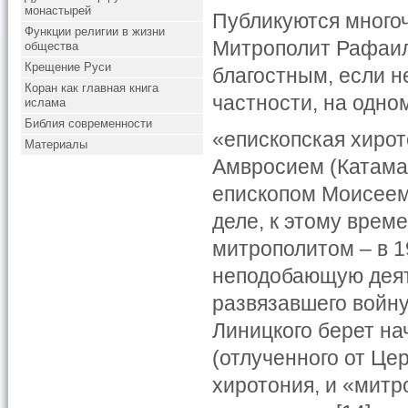
монастырей
Публикуются много
Функции религии в жизни
Митрополит Рафаил
общества
Крещение Руси
благостным, если н
Коран как главная книга
частности, на одно
ислама
Библия современности
«епископская хиро
Материалы
Амвросием (Катама
епископом Моисеем 
деле, к этому врем
митрополитом – в 1
неподобающую деят
развязавшего войну
Линицкого берет на
(отлученного от Це
хиротония, и «мит