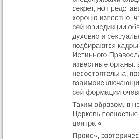
секрет, но предста
хорошо известно, ч
сей юрисдикции обе
духовно и сексуаль
подбираются кадры
Истинного Правосла
известные органы.
несостоятельна, по
взаимоисключающие
сей формации очеви
Таким образом, в 
Церковь полностью
центра
«
Проис», эзотериче