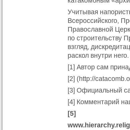
катакомбным «архие
Учитывая напорист
Всероссийского, П
Православной Церкв
по строительству П
взгляд, дискредита
раскол внутри него.
[1] Автор сам прин
[2] (http://catacomb.o
[3] Официальный сайт
[4] Комментарий на
[5]
www.hierarchy.relig