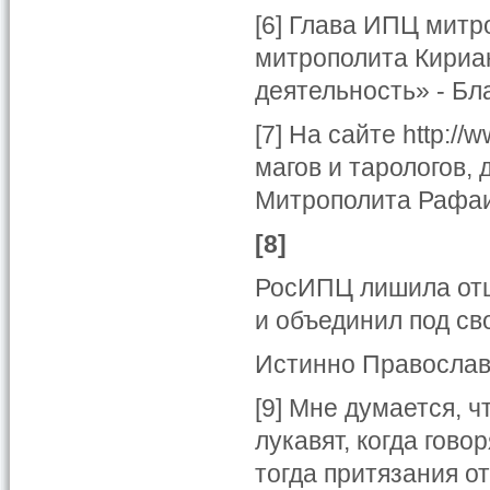
[6] Глава ИПЦ митр
митрополита Кириа
деятельность» - Бл
[7] На сайте http:/
магов и тарологов,
Митрополита Рафа
[8]
РосИПЦ лишила отц
и объединил под с
Истинно Православ
[9] Мне думается, ч
лукавят, когда гово
тогда притязания о