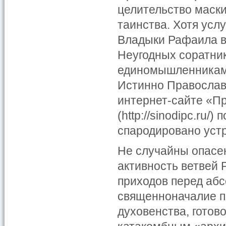
целительство маск
таинства. Хотя услу
Владыки Рафаила в
Неугодных соратни
единомышленниками
Истинно Православ
интернет-сайте «П
(http://sinodipc.ru/
спародировано уст
Не случайны опасен
активность ветвей 
приходов перед абс
священноначалие п
духовенства, готов