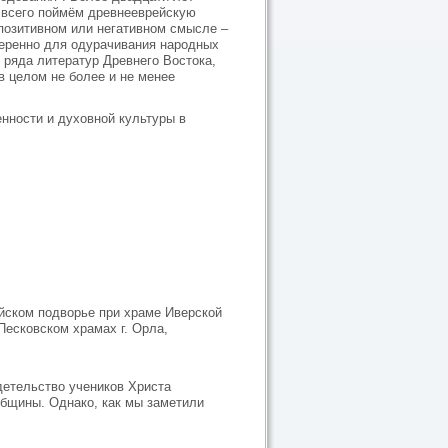
е всего поймём древнееврейскую
в позитивном или негативном смысле –
амеренно для одурачивания народных
з ряда литератур Древнего Востока,
 в целом не более и не менее
енности и духовной культуры в
йском подворье при храме Иверской
Песковском храмах г. Орла,
детельство учеников Христа
общины. Однако, как мы заметили