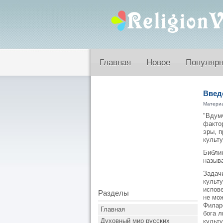
Главная
Новое
Популяр
Введ
Матери
"Вдумч
фактор
эры, 
культу
Библи
называ
Задач
культу
испов
Разделы
не мо
Филаре
Главная
бога л
Духовный мир русских
культ