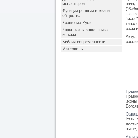
монастырей
назад
("библ
Функции религии в жизни
как ка
общества
"масс"
Крещение Руси
типоло
реакци
Коран как главная книга
ислама
Актуал
россий
Библия современности
Материалы
Право
Право
иконы
Богояв
Обраще
Итак, 
дости
выше,
Атеиз