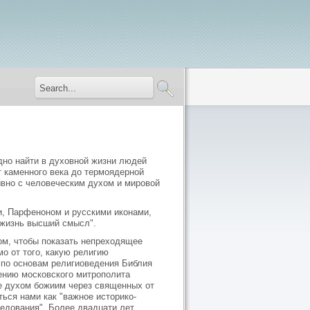
удно найти в духовной жизни людей
т каменного века до термоядерной
ывно с человеческим духом и мировой
и, Парфеноном и русскими иконами,
ю жизнь высший смысл".
ом, чтобы показать непреходящее
о от того, какую религию
 по основам религиоведения Библия
лению московского митрополита
ые духом божиим через священных от
ься нами как "важное историко-
едования". Более двадцати лет