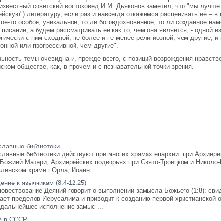
 известный советский востоковед И.М. Дьяконов заметил, что "мы лучш
ейскую") литературу, если раз и навсегда откажемся расценивать её – 
кое-то особое, уникальное, то ли боговдохновенное, то ли созданное н
 писание, а будем рассматривать её как то, чем она является, - одной и
гически с ним сходной, не более и не менее религиозной, чем другие, и
онной или прогрессивной, чем другие".
ьность темы очевидна и, прежде всего, с позиций возрождения нравств
ском обществе, как, в прочем и с познавательной точки зрения.
славные библиотеки
славные библиотеки действуют при многих храмах епархии: при Архиере
 Божией Матери, Архиерейских подворьях при Свято-Троицком и Николо-
ленском храме г.Орла, Иоанн ...
ние к язычникам (8:4-12:25)
повествование Деяний говорит о выполнении замысла Божьего (1:8): сви
гает пределов Иерусалима и приводит к созданию первой христианской 
 дальнейшее исполнение замыс ...
м в СССР.