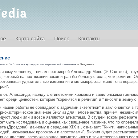
ное
Карта сайта
Поиск
Контакты
ение
алы
»
Библия как культурно-исторический памятник
» Введение
ивому человеку, - писал протоиерей Александр Мень (Э. Светлов),- тр
, который на протяжении веков играл бы большую роль, чем религия. О
претерпевая удивительные изменения и метаморфозы, живёт она неразр
рой".
ю от. Александр, наряду с египетскими храмами и вавилонскими гимнам
ет среди ценностей, которые "коренятся в религии" и " вносят в земну
и нашей работы не совпадают с задачами экзегетики* и заключаются в т
рно-историческое значение Библии для человечества; причём, независим
едуют люди или и вовсе являются атеистами. В студенческом реферате
жет быть исследована и оценена как священное писание, что по опреде
та (Дроздова), данному в середине XIX в., означает: "Книги, написанн
юдей, называемых пророками и апостолами". Библия будет рассматриват
урное явление, заслуживающее внимательного и заинтересованного иссл