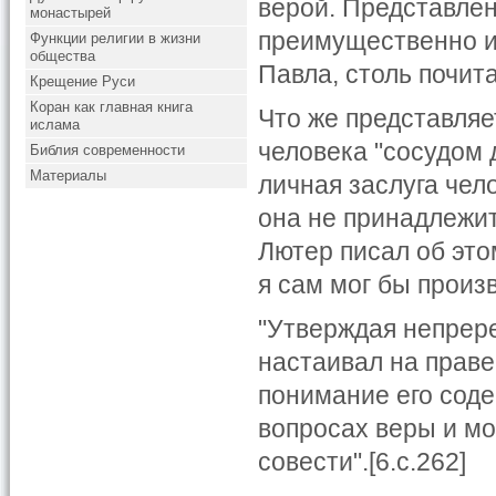
верой. Представлен
монастырей
преимущественно из
Функции религии в жизни
общества
Павла, столь почит
Крещение Руси
Коран как главная книга
Что же представляе
ислама
человека "сосудом д
Библия современности
Материалы
личная заслуга чел
она не принадлежит
Лютер писал об это
я сам мог бы произв
"Утверждая непрер
настаивал на прав
понимание его соде
вопросах веры и мо
совести".[6.с.262]