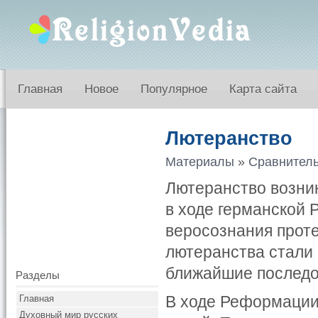
Главная
Новое
Популярное
Карта сайта
Лютеранство
Материалы
»
Сравнитель
Лютеранство возник
в ходе германской
веросознания прот
лютеранства стали 
ближайшие последо
Разделы
В ходе Реформации
Главная
Духовный мир русских