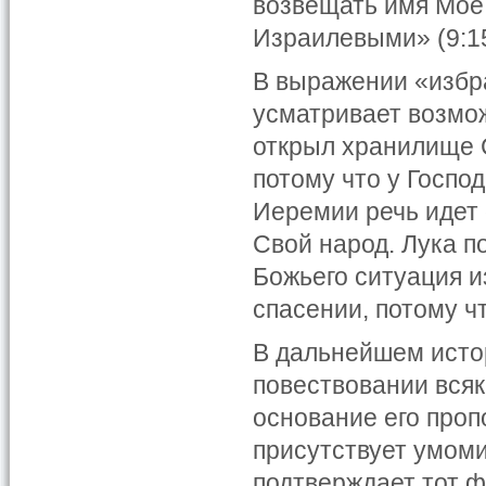
возвещать имя Мое
Израилевыми» (9:15
В выражении «избра
усматривает возмож
открыл хранилище С
потому что у Госпо
Иеремии речь идет 
Свой народ. Лука п
Божьего ситуация и
спасении, потому ч
В дальнейшем исто
повествовании всяк
основание его пропо
присутствует умоми
подтверждает тот ф