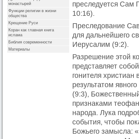
преследуется Сам Го
монастырей
Функции религии в жизни
10:16).
общества
Крещение Руси
Преследование Сав
Коран как главная книга
для дальнейшего св
ислама
Библия современности
Иерусалим (9:2).
Материалы
Разрешение этой к
представляет собой
гонителя христиан 
результатом явного
(9:3), Божественный
признаками теофан
народа. Лука подр
события, чтобы по
Божьего замысла: «