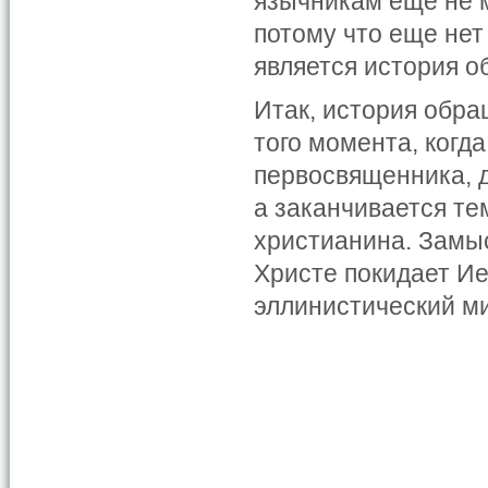
язычникам еще не м
потому что еще нет
является история о
Итак, история обра
того момента, когд
первосвященника, 
а заканчивается те
христианина. Замы
Христе покидает И
эллинистический м