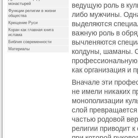
монастырей
ведущую роль в кул
Функции религии в жизни
либо мужчины. Одн
общества
выделяются специа
Крещение Руси
Коран как главная книга
важную роль в обря
ислама
вычленяются специ
Библия современности
Материалы
колдуны, шаманы. 
профессиональную г
как организация и 
Вначале эти профе
не имели никаких п
монополизации кул
слой превращается 
частью родовой ве
религии приводит 
при которой руково