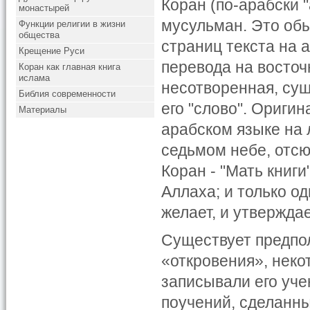
Коран (по-арабски 
монастырей
мусульман. Это об
Функции религии в жизни
общества
страниц текста на 
Крещение Руси
перевода на восточ
Коран как главная книга
ислама
несотворенная, сущ
Библия современности
его "слово". Оригин
Материалы
арабском языке на 
седьмом небе, отсюд
Коран - "Мать книги
Аллаха; и только од
желает, и утверждае
Существует предпо
«откровения», неко
записывали его уче
поучений, сделанны