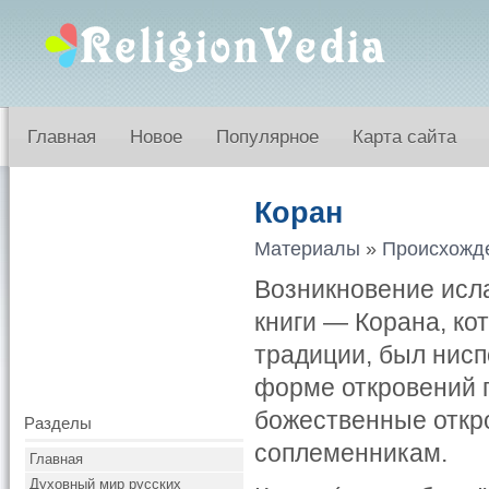
Главная
Новое
Популярное
Карта сайта
Коран
Материалы
»
Происхожд
Возникновение исл
книги — Корана, ко
традиции, был нисп
форме откровений 
божественные откр
Разделы
соплеменникам.
Главная
Духовный мир русских