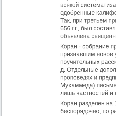
всякой систематиза
одобренные калифо
Так, при третьем 
656 г.г., был соста
объявлена священн
Коран - собрание 
признавшим новое 
поучительных расск
д. Отдельные допол
проповедях и предп
Мухаммеда) письме
лишь частностей и 
Коран разделен на 
беспорядочно, по р