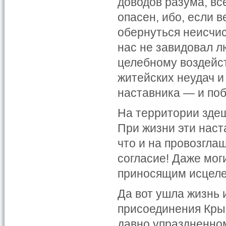
доводов разума, в
опасен, ибо, если в
обернуться неисчис
нас не завидовал л
целебному воздейст
житейских неудач и
наставника — и поб
На территории здеш
При жизни эти наст
что и на провозгла
согласие! Даже мо
приносящим исцеле
Да вот ушла жизнь 
присоединения Крым
давно упраздненно