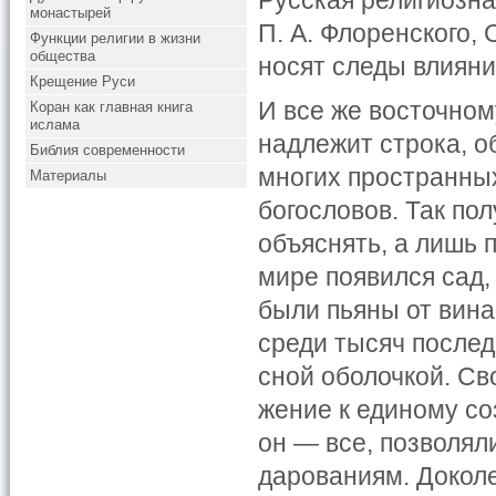
Русская религиозна
монастырей
П. А. Флоренского, 
Функции религии в жизни
общества
носят следы влияни
Крещение Руси
И все же восточном
Коран как главная книга
ислама
надлежит строка, 
Библия современности
многих пространны
Материалы
богословов. Так пол
объяснять, а лишь 
мире появился сад,
были пьяны от вина
среди тысяч послед
сной оболочкой. Св
жение к единому со
он — все, позволял
дарованиям. Доколе