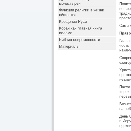
монастырей
Почит
во вр
Функции религии в жизни
тради
общества
прест
Крещение Руси
Сами 
Коран как главная книга
ислама
Право
Библия современности
Главны
честь 
Материалы
накану
Совре
ежего
Христ
прежн
незави
Пасха
«прех
первы
Вознес
на неб
День С
г. Иер
церкви