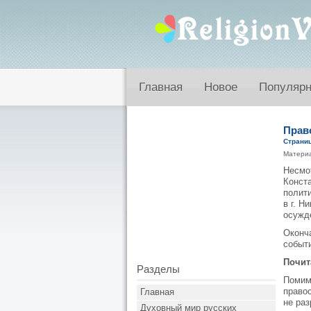
Главная
Новое
Популяр
Прав
Страниц
Матери
Несмот
Конста
полити
в г. Н
осужд
Оконча
событ
Почит
Разделы
Помим
право
Главная
не ра
Духовный мир русских