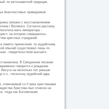
ый, по ветхозаветной традиции,
ье благочестивых праведников
дника связано с восстановлением
тина I Великого. Согласно рассказу
посетила мать императора -
крест, на котором совершилось
утем крестных страданий.
 в память принесения, по иудейскому
кой обычай существовал лишь по
ным - свидетельством высшего
 установлена. В Священном писании
овременно говорится о рождении
 Иисуса на несколько лет раньше
до н.э., поскольку иудейский царь
, отмечаемый со II века христианами
ождества Христова был отнесен на
, тогда как Богоявление