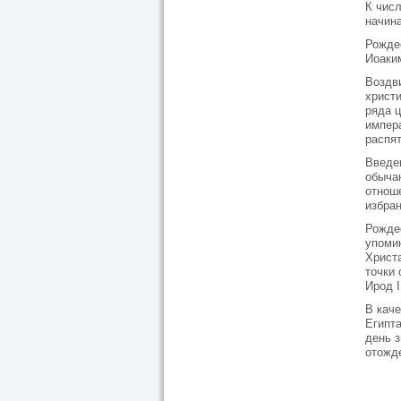
К числ
начин
Рожде
Иоаки
Воздв
христи
ряда ц
импера
распя
Введе
обыча
отнош
избра
Рожде
упомин
Христ
точки 
Ирод I
В каче
Египта
день 
отожд