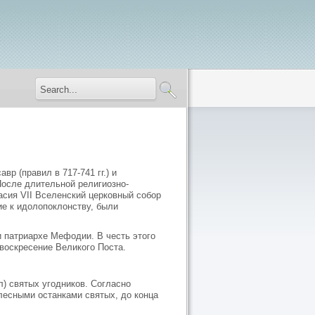
р (правил в 717-741 гг.) и
 После длительной религиозно-
асия VII Вселенский церковный собор
ие к идолопоклонству, были
и патриархе Мефодии. В честь этого
воскресение Великого Поста.
) святых угодников. Согласно
лесными останками святых, до конца