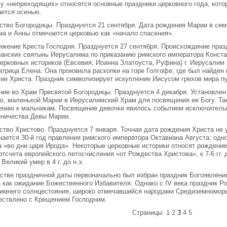
у «непреходящих» относятся основные праздники церковного года, котор
ается осенью.
ство Богородицы. Празднуется 21 сентября. Дата рождения Марии в сем
ма и Анны отмечается церковью как «начало спасения».
ижение Креста Господня. Празднуется 27 сентября. Происхождение праз
анских святынь Иерусалима по приказанию римского императора Констан
ерковных историков (Евсевия, Иоанна Златоуста, Руфина) г. Иерусалим 
трица Елена. Она произвела раскопки на горе Голгофе, где был найден 
тие Христа. Праздник символизирует искупление Иисусом грехов мира п
ние во Храм Пресвятой Богородицы. Празднуется 4 декабря. Установлен
ю, маленькой Марии в Иерусалимский Храм для посвящения ее Богу. Та
ению к мальчикам. Посвящение девочки явилось событием исключитель
нничества Девы Марии.
ство Христово. Празднуется 7 января. Точная дата рождения Христа не
ается 30-й год правления римского императора Октавиана Августа; одн
а «во дни царя Ирода». Некоторые церковные историки относят рождение
отсчета европейского летосчисления «от Рождества Христова», к 7-6 гг. 
 Великий умер в 4 г. до н.э.
стве праздничной даты первоначально был избран праздник Богоявления
 как ожидание Божественного Избавителя. Однако с IV века праздник Р
зимнего солнцестояния, широко отмечавшийся народами Средиземноморья
ествлено с Крещением Господним.
Страницы:
1
2
3
4
5