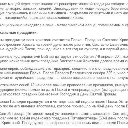
ание мощей берет свое начало от раннехристианской традиции собирать
емя антихристианских гонений. Впоследствии их мощи нередко береглис
ция сохранилась в наличии антиминса - покрывала со вшитыми в него ча
ол, находящийся в алтаре православного храма.
мощи обычно находятся в раке - металлическом ларце, помещаемом в х
славные праздники.
м праздником всех хри­стиан считается Пасха - Праздник Светлого Хри
воскресения Христа на третий день после распятия. Согласно Евангели
не иудейской Пасхи, пришедшейся в тот год на субботу, а в первый день
менные исследователи Библии датируют эти события 7-9 апреля 30 г. н.
дного исчисления даты праздника Воскресения Христова долгое время с
иане-евреи, соблюдавшие этот праздник, соединили его с празднованием
ее наименование Пасха. После Первого Вселенского собора 325 г. было 
симо от иудейского праздника - в первое воскресенье первого полнолун
 открывает собой 12 наиболее важных православных праздников, имену
одящие» (исчисляемые по дате Пасхи) и «непреходящие» (выпадающие н
м относятся праздник Вознесения Господня и День Святой Троицы.
ение Господне празднуется в четверг шестой недели после Пасхи. Уста
о после его явления апостолам, которое произошло на 40-й день после 
вятой Троицы (Пятидесятница) установлен в память сошествия Святого 
усалиме во время иудейского праздника Пятидесятницы (50-й день после
 Христовой. Празднуется в воскресенье через семь недель после Пасхи