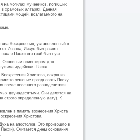
ся на могилах мучеников, погибших
ь в храмовых алтарях. Данная
стицами мощей, возлагаемого на
раме.
стова Воскресения, установленный в
ю от Иоанна, Иисус был распят
 после Пасхи его гроб был пуст.
э. Основным ориентиром для
лужила иудейская Пасха.
 Воскресения Христова, сохранив
принято решение праздновать Пасху
ия после весеннего равноденствия.
емых двунадесятыми. Они делятся на
а строго определенную дату). К
новлен в память вознесения Христа
Воскресения Христова.
Духа на апостолов. Это произошло в
 Пасхи). Считается днем основания
.