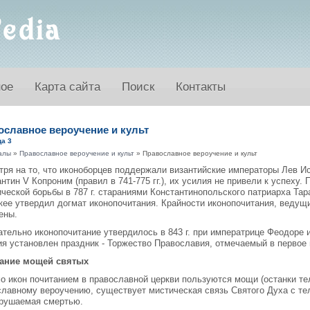
ное
Карта сайта
Поиск
Контакты
ославное вероучение и культ
а 3
алы
»
Православное вероучение и культ
» Православное вероучение и культ
ря на то, что иконоборцев поддержали византийские императоры Лев Исав
нтин V Копроним (правил в 741-775 гг.), их усилия не привели к успеху.
ческой борьбы в 787 г. стараниями Константинопольского патриарха Тар
икее утвердил догмат иконопочитания. Крайности иконопочитания, ведущ
ены.
тельно иконопочитание утвердилось в 843 г. при императрице Феодоре 
ия установлен праздник - Торжество Православия, отмечаемый в первое 
ание мощей святых
о икон почитанием в православной церкви пользуются мощи (останки тел
славному вероучению, существует мистическая связь Святого Духа с те
зрушаемая смертью.