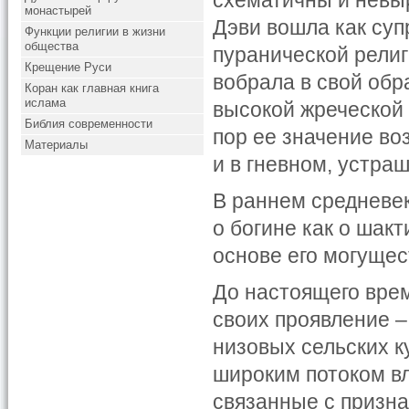
схематичны и невыр
монастырей
Дэви вошла как су
Функции религии в жизни
общества
пуранической религ
Крещение Руси
вобрала в свой обр
Коран как главная книга
ислама
высокой жреческой 
Библия современности
пор ее значение во
Материалы
и в гневном, устра
В раннем средневе
о богине как о шакт
основе его могущес
До настоящего вре
своих проявление –
низовых сельских к
широким потоком в
связанные с призн