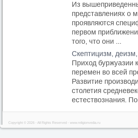
Из вышеприведенны
представлениях о м
проявляются специ
первом приближени
того, что они ...
Скептицизм, деизм,
Приход буржуазии 
перемен во всей п
Развитие производи
столетия средневек
естествознания. Пос
Copyright © 2026 - All Rights Reserved - www.religionvedia.ru