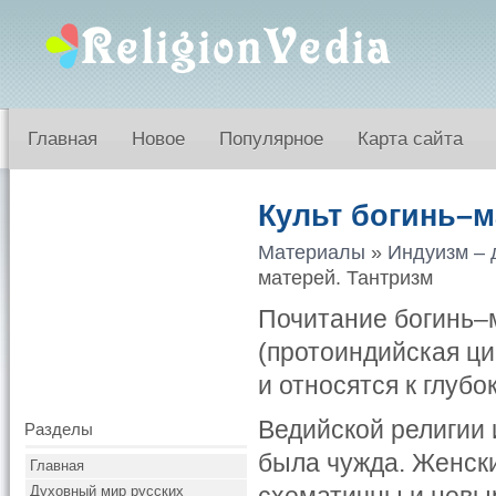
Главная
Новое
Популярное
Карта сайта
Культ богинь–м
Материалы
»
Индуизм – 
матерей. Тантризм
Почитание богинь–
(протоиндийская ци
и относятся к глубо
Ведийской религии 
Разделы
была чужда. Женски
Главная
Духовный мир русских