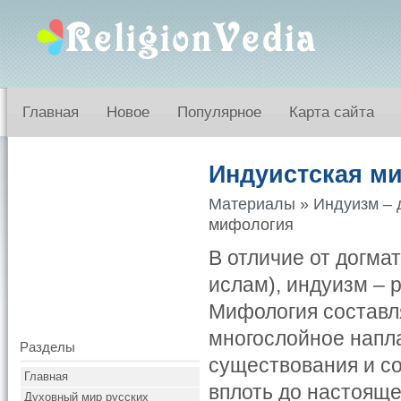
Главная
Новое
Популярное
Карта сайта
Индуистская м
Материалы
»
Индуизм – 
мифология
В отличие от догма
ислам), индуизм – 
Мифология составля
многослойное напл
Разделы
существования и с
Главная
вплоть до настояще
Духовный мир русских