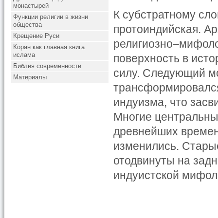
монастырей
К субстратному сл
Функции религии в жизни
общества
протоиндийская. Ар
Крещение Руси
религиозно–мифоло
Коран как главная книга
ислама
поверхность в исто
Библия современности
силу. Следующий м
Материалы
трансформировался
индуизма, что засв
Многие центральны
древнейших времен,
изменились. Старые
отодвинуты на задн
индуистской мифол