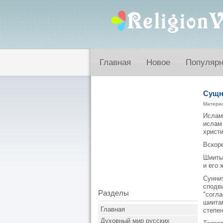
Главная
Новое
Популяр
Сущн
Матери
Ислам
ислам
христи
Вскор
Шииты
и его
Сунни
сподв
Разделы
"согла
шиита
Главная
степен
Духовный мир русских