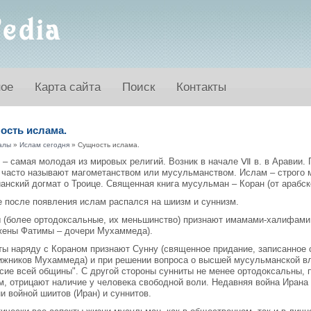
ное
Карта сайта
Поиск
Контакты
ость ислама.
алы
»
Ислам сегодня
» Сущность ислама.
 – самая молодая из мировых религий. Возник в начале Ⅶ в. в Аравии.
 часто называют магометанством или мусульманством. Ислам – строго м
анский догмат о Троице. Священная книга мусульман – Коран (от арабског
е после появления ислам распался на шиизм и суннизм.
 (более ортодоксальные, их меньшинство) признают имамами-халифами
 жены Фатимы – дочери Мухаммеда).
ты наряду с Кораном признают Сунну (священное придание, записанное 
ижников Мухаммеда) и при решении вопроса о высшей мусульманской вл
сие всей общины". С другой стороны сунниты не менее ортодоксальны, 
м, отрицают наличие у человека свободной воли. Недавняя война Ирана 
и войной шиитов (Иран) и суннитов.