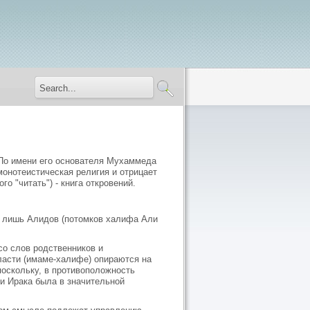
 По имени его основателя Мухаммеда
онотеистическая религия и отрицает
о "читать") - книга откровений.
 лишь Алидов (потомков халифа Али
со слов родственников и
асти (имаме-халифе) опираются на
поскольку, в противоположность
и Ирака была в значительной