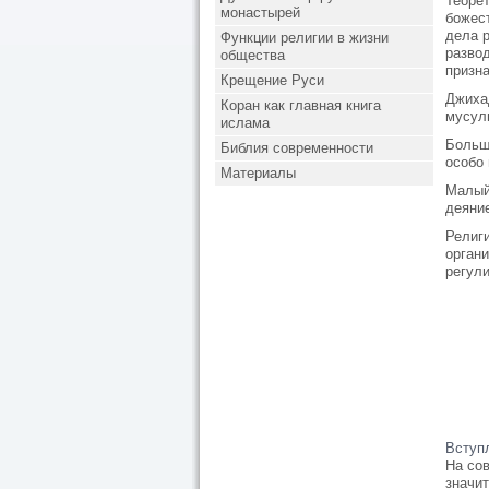
Теоре
монастырей
божес
дела р
Функции религии в жизни
разво
общества
призна
Крещение Руси
Джихад
Коран как главная книга
мусул
ислама
Большо
Библия современности
особо 
Материалы
Малый 
деяни
Религи
органи
регул
Вступ
На со
значи