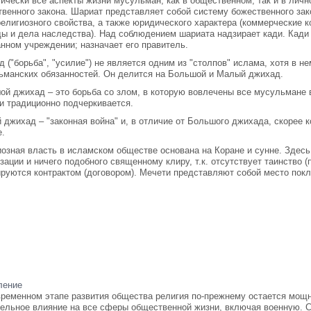
тически все аспекты жизни мусульман, как в общественном, так и в ли
твенного закона. Шариат представляет собой систему божественного за
елигиозного свойства, а также юридического характера (коммерческие к
ды и дела наследства). Над соблюдением шариата надзирает кади. Кади
нном учреждении; назначает его правитель.
 ("борьба", "усилие") не является одним из "столпов" ислама, хотя в 
ьманских обязанностей. Он делится на Большой и Малый джихад.
й джихад – это борьба со злом, в которую вовлечены все мусульмане в
и традиционно подчеркивается.
джихад – "законная война" и, в отличие от Большого джихада, скорее 
е.
озная власть в исламском обществе основана на Коране и сунне. Здесь
зации и ничего подобного священному клиру, т.к. отсутствует таинство 
ируются контрактом (договором). Мечети представляют собой место пок
ление
временном этапе развития общества религия по-прежнему остается мо
тельное влияние на все сферы общественной жизни, включая военную. С