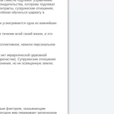
чном смысле подлежат управлению
конодательства, которому подлежат
онтракты, супружеские отношения,
 обязан обучаться шариату в
нем усматривается одна из важнейших
 течение всей своей жизни, и это
коллективное, нежели персональное
 нет иерархической церковной
(причастие). Супружеские отношения
лонения, но не освященную землю.
щным фактором, оказывающим
егодня мир переживает религиозное