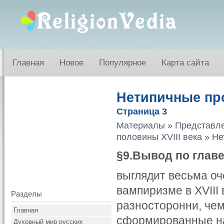
Главная
Новое
Популярное
Карта сайта
Нетипичные пр
Страница 3
Материалы
»
Представле
половины XVIII века
» Не
§9.
Вывод по глав
выглядит весьма о
вампиризме в XVIII
Разделы
разносторонни, чем
Главная
сформированные на
Духовный мир русских