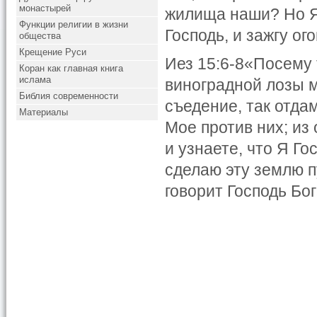
монастырей
жилища наши? Но Я 
Функции религии в жизни
Господь, и зажгу ог
общества
Крещение Руси
Иез 15:6-8«Посему т
Коран как главная книга
ислама
виноградной лозы 
Библия современности
съедение, так отда
Материалы
Мое против них; из 
и узнаете, что Я Го
сделаю эту землю п
говорит Господь Бог