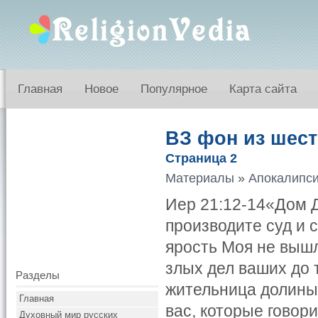
Главная
Новое
Популярное
Карта сайта
ВЗ фон из шест
Страница 2
Материалы
»
Апокалипси
Иер 21:12-14«Дом Д
производите суд и 
ярость Моя не вышла
злых дел ваших до то
Разделы
жительница долины,
Главная
вас, которые говори
Духовный мир русских