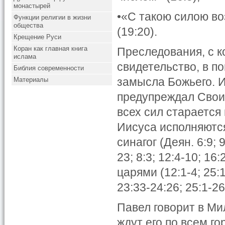
монастырей
•«С такою силою во
Функции религии в жизни
общества
(19:20).
Крещение Руси
Коран как главная книга
Преследования, с 
ислама
свидетельство, в п
Библия современности
замысла Божьего. И
Материалы
предупреждал Своих
всех сил старается
Иисуса исполняются
синагог (Деян. 6:9; 
23; 8:3; 12:4-10; 16
царями (12:1-4; 25:
23:33-24:26; 25:1-26
Павел говорит в Ми
ждут его по всем го