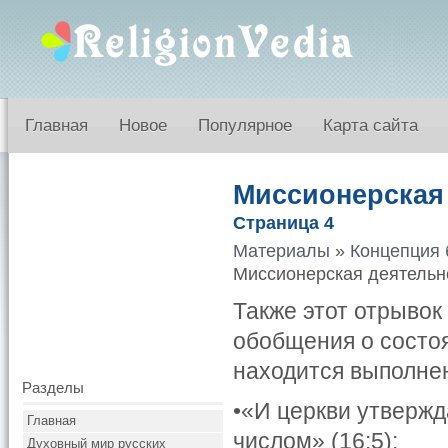
Главная
Новое
Популярное
Карта сайта
Миссионерская 
Страница 4
Материалы
»
Концепция 
Миссионерская деятельно
Также этот отрывок
обобщения о состо
находится выполне
Разделы
•«И церкви утверж
Главная
числом» (16:5);
Духовный мир русских