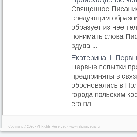
Священное Писание
следующим образом.
образует из нее те
понимать слова Пис
вдува ...
Екатерина II. Перв
Первые попытки пр
предприняты в связ
обосновались в Пол
города польским к
его пл ...
Copyright © 2026 - All Rights Reserved - www.religionvedia.ru