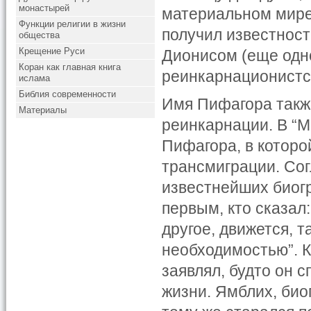
монастырей
материальном мире.
Функции религии в жизни
получил известност
общества
Крещение Руси
Дионисом (еще одн
Коран как главная книга
реинкарнационист
ислама
Библия современности
Имя Пифагора такж
Материалы
реинкарнации. В “
Пифагора, в котор
трансмиграции. Согл
известнейших биог
первым, кто сказал:
другое, движется, 
необходимостью”. К
заявлял, будто он 
жизни. Ямблих, биог