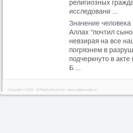
религиозных гражда
исследовани ...
Значение человека
Аллах “почтил сынов
невзирая на все на
погрязнем в разруш
подчеркнуто в акте
Б ...
Copyright © 2026 - All Rights Reserved - www.religionvedia.ru