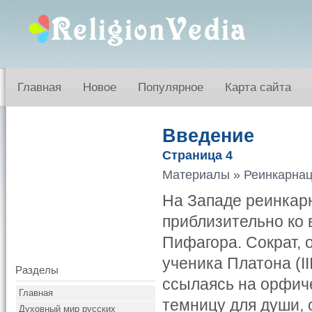
Главная
Новое
Популярное
Карта сайта
Введение
Страница 4
Материалы
»
Реинкарнац
На Западе реинкарна
приблизительно ко
Пифагора. Сократ, 
ученика Платона (III
Разделы
ссылаясь на орфиче
Главная
темницу для души,
Духовный мир русских