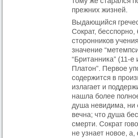
тому же старался п
прежних жизней.
Выдающийся гречес
Сократ, бесспорно
сторонников учени
значение “метемпси
“Британника” (11-е 
Платон”. Первое у
содержится в произ
излагает и поддерж
нашла более полное 
душа невидима, ни 
вечна; что душа бе
смерти. Сократ гов
не узнает новое, а