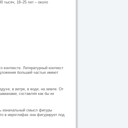
00 тысяч, 18–25 лет – около
го контексте. Литературный контекст
редложения большей частью имеют
ухе, в ветре, в воде, на земле. От
шаманами, составляя как бы их
ть изначальный смысл фигуры
то в иероглифах она фигурирует под