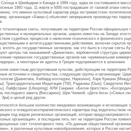
 Солнца в Швейцарии и Канаде в 1994 году, едва не состоявшееся масс
осенью 1993 года, 11 жертв и 5000 пострадавших от газовой атаки секты
ненно, что именно культовый характер ряда экстремистских политическ
имер, организация «Хамаc») объясняет непрерывное производство терро
е.
е тоталитарные секты, получившие на территории России официальную 
арственных и муниципальных органов, широко известны на Западе злост
ством судебных процессов о нанесении психического и физического ущ
бщественными и антигосударственными действиями, включая скрытое пр
, вплоть до государственных заговоров, как это было в случае секты А
вуют центры так называемой «Дианетики», вербовочной структуры церкв
еление германских государственных органов как «криминальная коммерч
еррора», а некоторые ее адепты в Греции подозреваются в шпионаже.
более известным деструктивным культам, действующим на территории Ро
чные источники и свидетельства, следующие группы и организации: Цер
тологии (Дианетика, Хаббард-колледжи, Нарконон); Харе Кришна (Межд
ы); Трансцедентальная Медитация (ТМ); Раджниш (Ошо); Свидетели Иег
ь); Лайфспринг (Lifespring); АУМ Синрике; «Белое братство»; «Богороди
вь последнего завета (Виссарион); Шри Чинмой; «Дети бога» («Семья л
 Эра) и целый ряд других.
 относятся большое количество ежедневно возникающих и исчезающих гр
ческого и псевдопсихотерапевтического характера под водительством «
рации под видом религиозных организаций, которая предусматривается 
озных организация», в последние пять лет на территории России появи
орощенных сект тоталитарного типа. «По данным общественной организа
ежи», в различные культовые новообразования, которых в России насчит