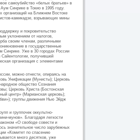
овое самоубийство «белых братьев» в
 Аум Синрике в Токио в 1995 году.
их организаций на Ближнем Востоке
ристов-камикадзе, взрывающих мины
поддержку и покровительство
ным уклонением от налогов,
ерба своим членам, различными
оникновение в государственные
ум Синрике. Уже в 30 городах России
и Сайентологии, получившей
еская организация с элементами
ссии, можно отнести, опираясь на
ковь Унификации (Мунисты); Церковь
ународное общество Сознания
овы; Церковь Христа (Бостонская
чный центр» (Марианская церковь);
юбви»); группы движения Нью Эйдж
упп и группочек оккультно-
мини-мунов». Благодаря легкости
законом «О свободе совести и
лось значительное число зарубежных
ции «Комитет по спасению
ывается много десятков, уже