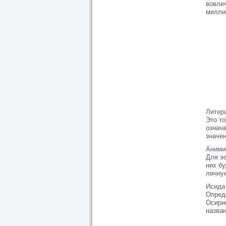
вовлеч
миллио
Литер
Это то
означ
значен
Аними
Для эс
них бу
личную
Исида
Опред
Осири
назван