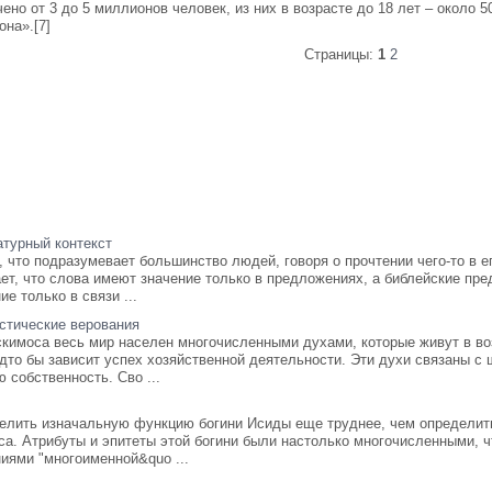
ено от 3 до 5 миллионов человек, из них в возрасте до 18 лет – около 5
на».[7]
Страницы:
1
2
атурный контекст
, что подразумевает большинство людей, говоря о прочтении чего-то в е
ает, что слова имеют значение только в предложениях, а библейские п
ие только в связи ...
стические верования
кимоса весь мир населен многочисленными духами, которые живут в возд
дто бы зависит успех хозяйственной деятельности. Эти духи связаны с 
 собственность. Сво ...
елить изначальную функцию богини Исиды еще труднее, чем определи
са. Атрибуты и эпитеты этой богини были настолько многочисленными, ч
иями "многоименной&quo ...