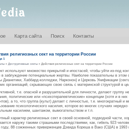
ное
Карта сайта
Поиск
Контакты
твия религиозных сект на территории России
а 1
алы
»
Деструктивные секты
» Действия религиозных сект на территории России
кт используют множество прикрытий и ипостасей, чтобы уйти из-под ко
и в заблуждение потенциальные жертвы. Наиболее показательны в этом
ы Дианетики, Хаббард-колледжи, Нарконон) и Церковь Унификации (сект
них организаций, скрывающих свою связь с материнской структурой в ц
ктивной, т.е. опасной и разрушительной для личности, делают группу 
ния, политические или «психотерапевтические» концепции (хотя и в ни
тов), а то, что группа (культ) делает с личностью, т.е. многократный и
ьзование психологического насилия, которое во многих случаях нередк
альным насилием, шантажом, вымогательством и т.п.
пный характер религиозных сект в своей основной, подводной части, х
ается наружу такими страшными последствиями, как, гибель 923 челове
8 году, 88 сожженных приверженцев Дэвида Кореша в Вако (США) в 1993