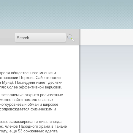
нтроля общественного мнения и
 отношении Церковь Сайентологии
а Муна). Последняя имеет десятки
елях более эффективной вербовки.
не заявляемые открыто религиозные
х можно найти немало опасных
 многоуровневый обман и широкое
о сопровождается физическим и
орошо замаскирован и лишь иногда
к, членов Народного храма в Гайане
 году, еще 53 сожженных адепта