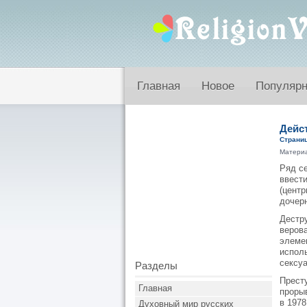
Главная
Новое
Популяр
Дейс
Страниц
Матери
Ряд се
ввест
(центр
дочер
Дестру
верова
элемен
испол
сексу
Разделы
Престу
Главная
прорыв
в 197
Духовный мир русских