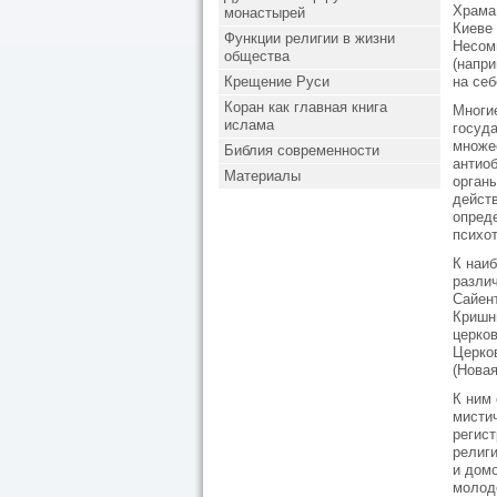
Храма
монастырей
Киеве 
Функции религии в жизни
Несом
общества
(напр
Крещение Руси
на себ
Коран как главная книга
Многи
ислама
госуд
множе
Библия современности
антио
Материалы
органы
дейст
опред
психот
К наи
разли
Сайен
Кришн
церков
Церко
(Новая
К ним
мисти
регист
религи
и дом
молод