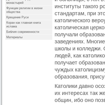
монастырей
институты такого р
Функции религии в жизни
общества
стандартам, при эт
Крещение Руси
католического веро
Коран как главная книга
католическая церко
ислама
Библия современности
получали образова
Материалы
заведениях. Многи
школы и колледжи. 
людей, как католик
получает образован
чуждых католицизму
образования, прис
Католики давно осо
их интересах так ж
общин, ибо оно поз