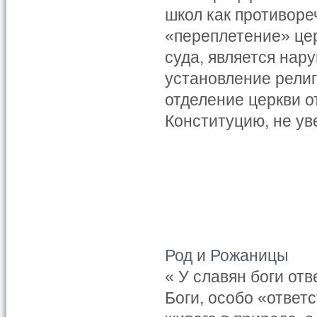
школ как противор
«переплетение» цер
суда, является на
установление религ
отделение церкви о
Конституцию, не ув
Род и Рожаницы
« У славян боги от
Боги, особо «ответ