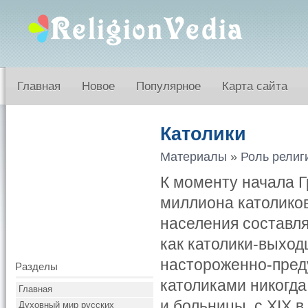
Главная
Новое
Популярное
Карта сайта
Католики
Материалы
»
Роль религ
К моменту начала 
миллиона католиков
населения составля
как католики-выход
настороженно-пред
Разделы
католиками никогд
Главная
и больницы, с XIX 
Духовный мир русских