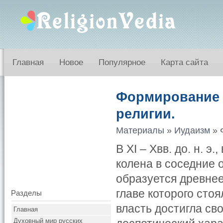
Главная
Новое
Популярное
Карта сайта
Формирование 
религии.
Материалы
»
Иудаизм
» 
В XI – Xвв. до. н. 
колена в соседние 
образуется древнее
главе которого стоя
Разделы
власть достигла св
Главная
Духовный мир русских