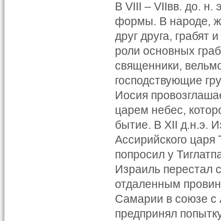
В VIII – VIIвв. до. 
формы. В народе, ж
друг друга, грабят и
роли основных граб
священники, вельмо
господствующие груп
Иосия провозглаша
царем небес, котор
бытие. В XII д.н.э.
Ассирийского царя 
попросил у Тиглатп
Израиль перестал 
отдаленным провинц
Самарии в союзе с
предпринял попытку