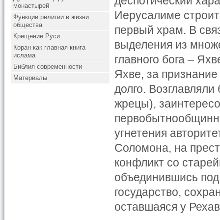
деспотический харак
монастырей
Иерусалиме строит
Функции религии в жизни
общества
первый храм. В свя
Крещение Руси
выделения из множ
Коран как главная книга
ислама
главного бога – Ях
Библия современности
Яхве, за признание
Материалы
долго. Возглавляли
жрецы), заинтерес
первобытнообщинны
угнетения авторите
Соломона, на прест
конфликт со старей
объединившись под
государство, сохра
оставшаяся у Рехав