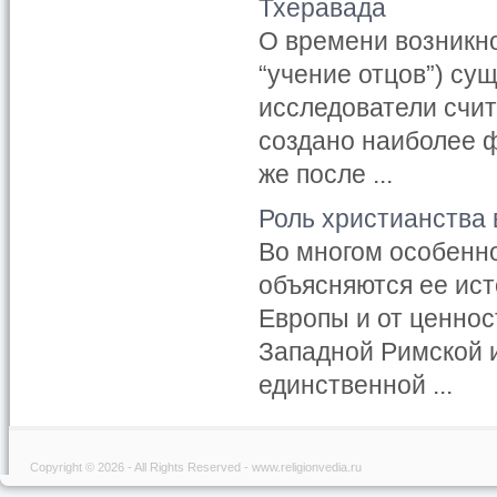
Тхеравада
О времени возникно
“учение отцов”) су
исследователи счит
создано наиболее 
же после ...
Роль христианства 
Во многом особенн
объясняются ее ист
Европы и от ценнос
Западной Римской и
единственной ...
Copyright © 2026 - All Rights Reserved - www.religionvedia.ru