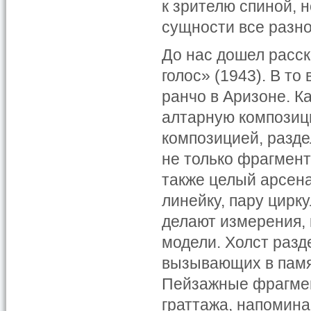
к зрителю спиной, 
сущности все разн
До нас дошел расск
голос» (1943). В то
ранчо в Аризоне. 
алтарную композици
композицией, разде
не только фрагмент
также целый арсена
линейку, пару цирк
делают измерения, 
модели. Холст разд
вызывающих в памя
Пейзажные фрагмен
граттажа, напомин