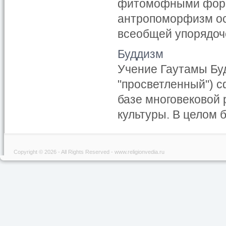
фитомофными форм
антропоморфизм ос
всеобщей упорядоче
Буддизм
Учение Гаутамы Буд
"просветленный") с
базе многовековой
культуры. В целом 
Copyright © 2026 - All Rights Reserved - www.religionvedia.ru