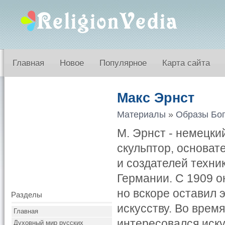
Главная
Новое
Популярное
Карта сайта
Макс Эрнст
Материалы
»
Образы Бог
М. Эрнст - немецки
скульптор, основат
и создателей техни
Германии. С 1909 
но вскоре оставил 
Разделы
искусству. Во врем
Главная
интересовался иску
Духовный мир русских