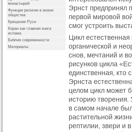
монастырей
Эрнст предпринял п
Функции религии в жизни
общества
первой мировой вой
Крещение Руси
смог устроить выста
Коран как главная книга
ислама
Цикл естественная 
Библия современности
органической и нео
Материалы
снов, мечтаний и в
рисунков цикла «Ес
единственная, кто 
Эрнста естественн
целом цикл может 
историю творения. 
в самом начале был
растительной жизн
рептилии, звери и 