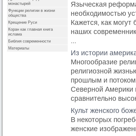
Языческая реформа
монастырей
Функции религии в жизни
необходимостью уст
общества
Кажется, как могут
Крещение Руси
Коран как главная книга
наших современник
ислама
...
Библия современности
Материалы
Из истории америк
Многообразие рели
религиозной жизнь
прошлым и потоком
Северной Америки 
сравнительно высоко
Культ женского бож
В некоторых погреб
женские изображени