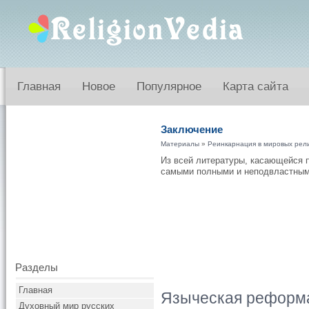
Главная
Новое
Популярное
Карта сайта
Заключение
Материалы
»
Реинкарнация в мировых рел
Из всей литературы, касающейся 
самыми полными и неподвластным
Разделы
Главная
Языческая реформа
Духовный мир русских