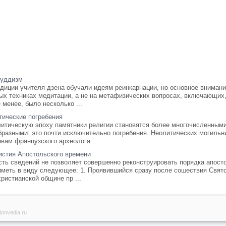
буддизм
адиции учителя дзена обучали идеям реинкарнации, но основное вниман
ых техниках медитации, а не на метафизических вопросах, включающих,
 менее, было несколько ...
тические погребения
итическую эпоху памятники религии становятся более многочисленными,
бразными: это почти исключительно погребения. Неолитических могильн
вам французского археолога ...
истия Апостольского времени
сть сведений не позволяет совершенно реконструировать порядка апост
иметь в виду следующее: 1. Проявившийся сразу после сошествия Свято
ристианской общине пр ...
ionvedia.ru