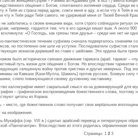
 святая женщина-суфий – Рабийа ал-Адавийа (ум. в 802 г.) ввела конце
едственного общения с Богом, спонтанного излияния сердца. Среди ее м
ту я Тебя из страха перед адом, сожги меня в аду, а если чту я Тебя в н
и чту я Тебя ради Тебя самого, не удерживай меня от Твоей Вечной Кра
 не заботились о своем внешнем виде, хотя строго соблюдали ритуал 
хам, например, гордился тем, что в его одежде кишат вши. А около 900 
вскликнула: «О Господь, как грязны твои друзья – среди них нет ни одно
ко-пантеистическое течение суфизма сначала подвергалось гонениям с
оксов, но постепенно они шли на уступки. Последователи суфистов стал
ствующих монахов-дервишей во главе с шейхами. Эти ордена были приз
змом было исторически связано движение тариката (араб. тарикат – «пу
честивый путь жизни для общения с Богом. Но впоследствии тарикатом с
ведующих священную войну против христиан и других неверных. Под зна
 имамы на Кавказе (Кази-Мулла, Шамиль) против русских. Боевую силу 
шники, слепо повинующиеся своему духовному наставнику.
ство каллиграфии имеет сакральный смысл из-за доминирующей для му
графия – графическое воспроизведение божественного слова, поэтому н
ствуют цитаты из Корана.
ь – место, где божественное слово получает свое вербальное воплощен
 на изображения.
ь-Мукаффа (сер. VIII в.) сделал арабский перевод и литературную обра
кой «Панчатантре». Впоследствии из этого родилась обрамленная повес
Страницы:
1
2
3