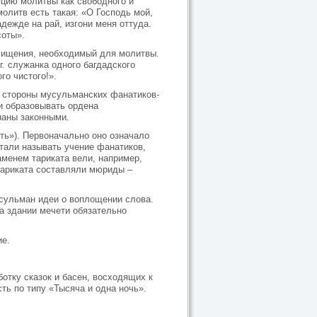
пцию молитвы как свободного и
олитв есть такая: «О Господь мой,
адежде на рай, изгони меня оттуда.
соты».
очищения, необходимый для молитвы.
г. служанка одного багдадского
го чистого!».
о стороны мусульманских фанатиков-
и образовывать ордена
наны законными.
ть»). Первоначально оно означало
тали называть учение фанатиков,
менем тариката вели, например,
тариката составляли мюриды –
сульман идеи о воплощении слова.
а здании мечети обязательно
ие.
ботку сказок и басен, восходящих к
ть по типу «Тысяча и одна ночь».