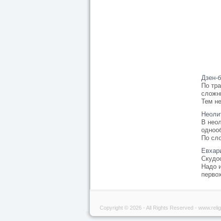
Дзен-
По тр
сложн
Тем не
Неоли
В неол
одноо
По сло
Евхар
Скудо
Надо 
первох
Copyright © 2026 - All Rights Reserved - www.relig