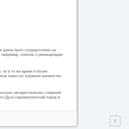
ие дзена было сосредоточено на
 например, понятие о реинкарнации.
 но в то же время и более
иков известно огромное множество.
ольских евхаристических собраний.
го Духа харизматический порыв в