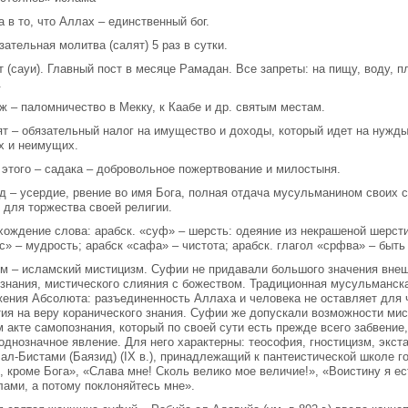
а в то, что Аллах – единственный бог.
зательная молитва (салят) 5 раз в сутки.
т (сауи). Главный пост в месяце Рамадан. Все запреты: на пищу, воду,
.
ж – паломничество в Мекку, к Каабе и др. святым местам.
кят – обязательный налог на имущество и доходы, который идет на нужд
х и неимущих.
 этого – садака – добровольное пожертвование и милостыня.
 – усердие, рвение во имя Бога, полная отдача мусульманином своих с
 для торжества своей религии.
ождение слова: арабск. «суф» – шерсть: одеяние из некрашеной шерсти 
» – мудрость; арабск «сафа» – чистота; арабск. глагол «срфва» – быть
м – исламский мистицизм. Суфии не придавали большого значения внешн
ознания, мистического слияния с божеством. Традиционная мусульманск
жения Абсолюта: разъединенность Аллаха и человека не оставляет для 
ия на веру коранического знания. Суфии же допускали возможности мис
 акте самопознания, который по своей сути есть прежде всего забвение
однозначное явление. Для него характерны: теософия, гностицизм, экст
ал-Бистами (Баязид) (IX в.), принадлежащий к пантеистической школе 
, кроме Бога», «Слава мне! Сколь велико мое величие!», «Воистину я ес
лами, а потому поклоняйтесь мне».