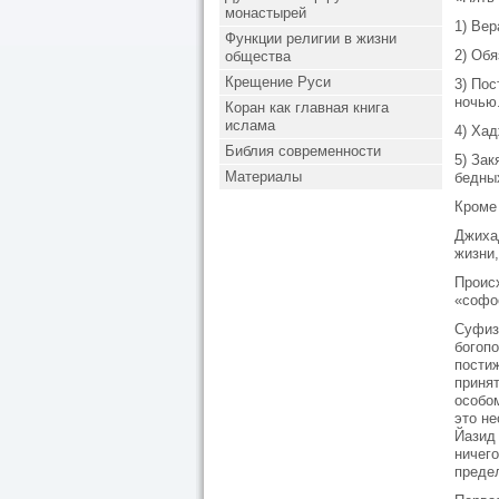
монастырей
1) Вер
Функции религии в жизни
2) Обя
общества
Крещение Руси
3) Пос
ночью
Коран как главная книга
ислама
4) Хад
Библия современности
5) За
Материалы
бедны
Кроме
Джихад
жизни,
Происх
«софос
Суфиз
богоп
пости
принят
особом
это не
Йазид 
ничего
преде