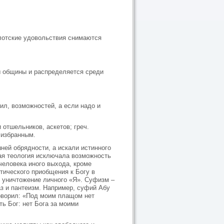
 плотские удовольствия снимаются
ы общины и распределяется среди
ил, возможностей, а если надо и
отшельников, аскетов; греч.
 избранным.
ей обрядности, а искали истинного
ая теология исключала возможность
человека иного выхода, кроме
тического приобщения к Богу в
, уничтожение личного «Я». Суфизм –
аз и пантеизм. Например, суфий Абу
говорил: «Под моим плащом нет
ть Бог: нет Бога за моими