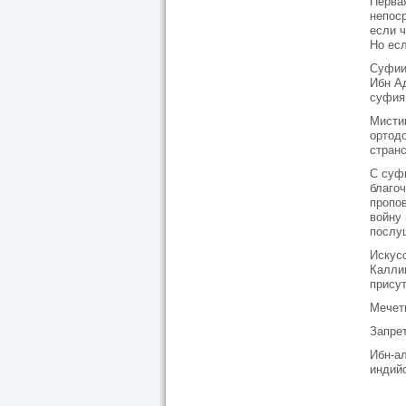
Первая
непоср
если ч
Но есл
Суфии
Ибн Ад
суфия 
Мисти
ортод
стран
С суфи
благо
пропо
войну
послу
Искус
Калли
присут
Мечет
Запрет
Ибн-ал
индийс