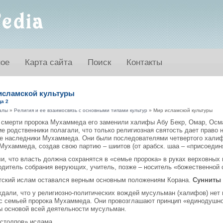
ное
Карта сайта
Поиск
Контакты
исламской культуры
а 2
алы
»
Религия и ее взаимосвязь с основными типами культур
» Мир исламской культуры
 смерти пророка Мухаммеда его заменили халифы Абу Бекр, Омар, Осма
е родственники полагали, что только религиозная святость дает право н
е наследники Мухаммеда. Они были последователями четвертого халиф
Мухаммеда, создав свою партию – шиитов (от арабск. шаа – «присоедин
и, что власть должна сохранятся в «семье пророка» в руках верховных
одитель собрания верующих, учитель, позже – носитель «божественной 
тский ислам оставался верным основным положениям Корана.
Сунниты
ждали, что у религиозно-политических вождей мусульман (халифов) нет
 с семьей пророка Мухаммеда. Они провозглашают принцип «единодушно
ы основой всей деятельности мусульман.
 столпов» ислама