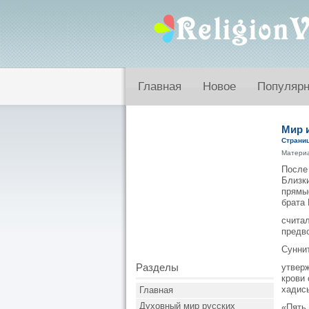
Главная
Новое
Популяр
Мир 
Страниц
Матери
После
Близки
прямы
брата 
считал
предв
Сунни
Разделы
утвер
крови
хадис
Главная
Духовный мир русских
«Пять